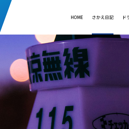
HOME
さかえ日記
ド