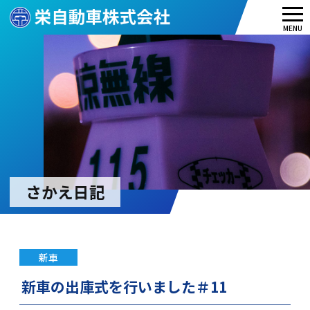
メ
MENU
ニ
ュ
ー
さかえ日記
新車
新車の出庫式を行いました＃11