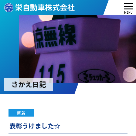
メ
MENU
ニ
ュ
ー
さかえ日記
新着
表彰うけました☆